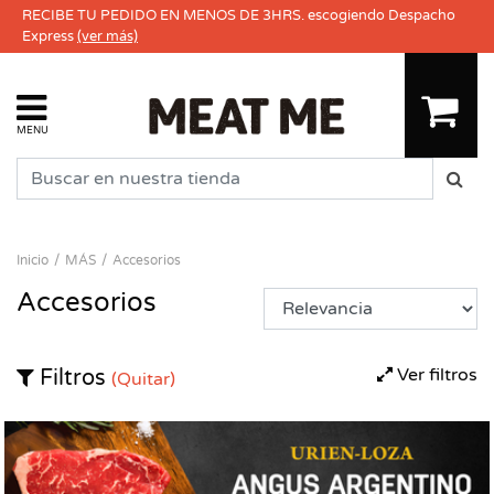
RECIBE TU PEDIDO EN MENOS DE 3HRS. escogiendo Despacho
Express
(ver más)
MENU
Inicio
MÁS
Accesorios
Accesorios
Ver filtros
Filtros
(Quitar)