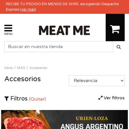
RECIBE TU PEDIDO EN MENOS DE 3HRS. escogiendo Despacho
Express
(ver más)
MENU
Inicio
MÁS
Accesorios
Accesorios
Ver filtros
Filtros
(Quitar)