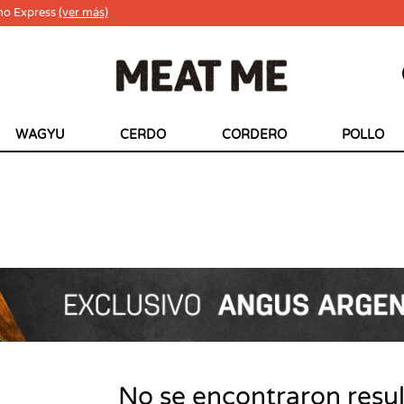
ho Express
(ver más)
WAGYU
CERDO
CORDERO
POLLO
No se encontraron resu