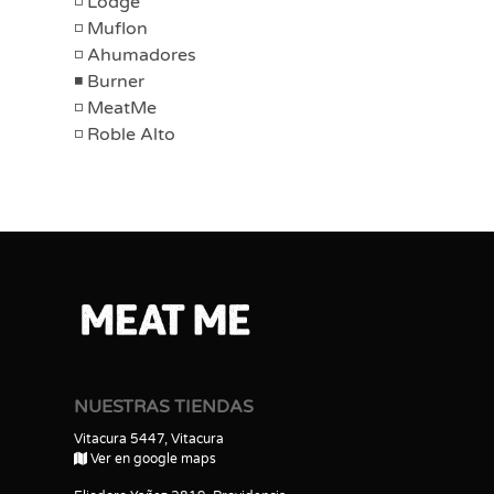
Lodge
Muflon
Ahumadores
Burner
MeatMe
Roble Alto
NUESTRAS TIENDAS
Vitacura 5447, Vitacura
Ver en google maps