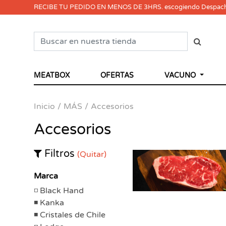
RECIBE TU PEDIDO EN MENOS DE 3HRS. escogiendo Despac
MEATBOX
OFERTAS
VACUNO
Inicio
MÁS
Accesorios
Accesorios
Filtros
(Quitar)
Marca
Black Hand
Kanka
Cristales de Chile