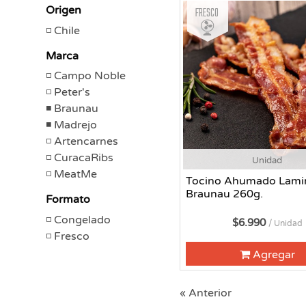
Fresco
Origen
Chile
Marca
Campo Noble
Peter's
Braunau
Madrejo
Artencarnes
CuracaRibs
Unidad
MeatMe
Tocino Ahumado Lami
Braunau 260g.
Formato
Congelado
$6.990
/ Unidad
Fresco
Agregar
« Anterior