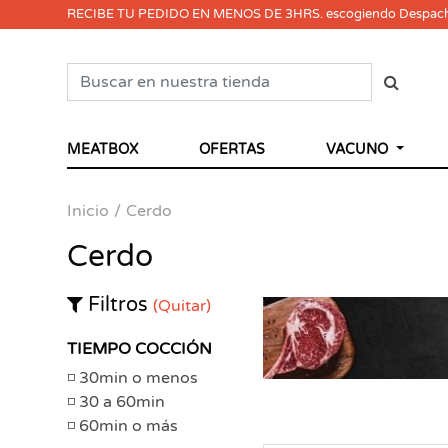
RECIBE TU PEDIDO EN MENOS DE 3HRS. escogiendo Despac
MEATBOX
OFERTAS
VACUNO
Inicio
Cerdo
Cerdo
Filtros
(Quitar)
TIEMPO COCCIÓN
30min o menos
30 a 60min
60min o más