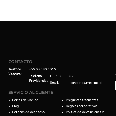
CONTACTO
Teléfono
+56 9 7538 6016
Vitacura:
Teléfono
+56 9 7235 7683
Providencia:
Email
contacto@meatme.cl
SERVICIO AL CLIENTE
Cortes de Vacuno
Preguntas frecuentes
Blog
Regalos corporativos
Políticas de despacho
Política de devoluciones y