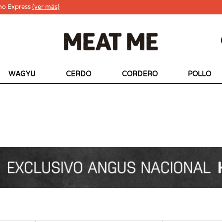
ho Express
(ver más)
WAGYU
CERDO
CORDERO
POLLO