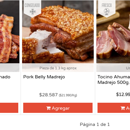
Congelado
Fresco
Pieza de 1.3 kg aprox
U
nado
Pork Belly Madrejo
Tocino Ahuma
Madrejo 500g.
$28.587
$12.9
($21.990/Kg)
Agregar
A
Página 1 de 1