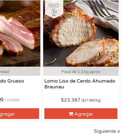
Fresco
nidad
Pieza de 1.3 kg aprox
do Grueso
Lomo Liso de Cerdo Ahumado
Braunau
90
$23.387
/ Unidad
($17.990/Kg)
gregar
Agregar
Siguiente »