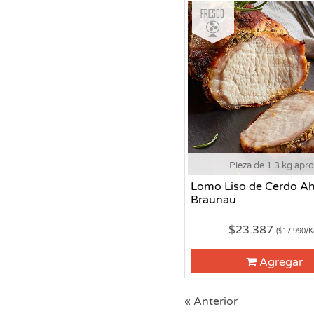
Fresco
Pieza de 1.3 kg apr
Lomo Liso de Cerdo 
Braunau
$23.387
($17.990/K
Agregar
« Anterior