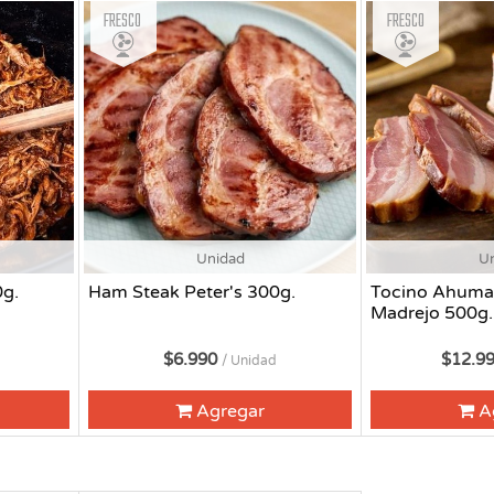
Fresco
Fresco
Unidad
U
0g.
Ham Steak Peter's 300g.
Tocino Ahuma
Madrejo 500g.
$6.990
$12.9
/ Unidad
Agregar
A