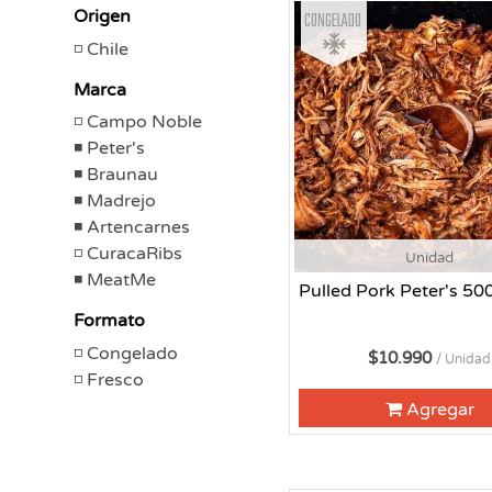
Congelado
Origen
Chile
Marca
Campo Noble
Peter's
Braunau
Madrejo
Artencarnes
CuracaRibs
Unidad
MeatMe
Pulled Pork Peter's 50
Formato
Congelado
$10.990
/ Unidad
Fresco
Agregar