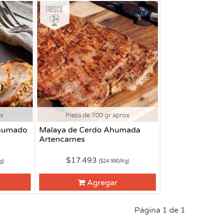
Fresco
ox
Pieza de 700 gr aprox
Ahumado
Malaya de Cerdo Ahumada
Artencarnes
$17.493
g)
($24.990/Kg)
Agregar
Página 1 de 1