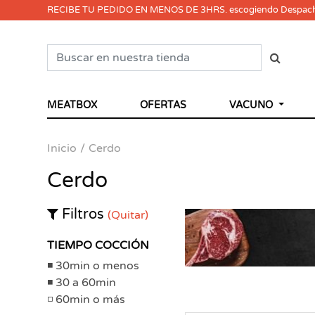
RECIBE TU PEDIDO EN MENOS DE 3HRS. escogiendo Despac
MEATBOX
OFERTAS
VACUNO
Inicio
Cerdo
Cerdo
Filtros
(Quitar)
TIEMPO COCCIÓN
30min o menos
30 a 60min
60min o más