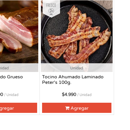
Fresco
nidad
Unidad
do Grueso
Tocino Ahumado Laminado
Peter's 100g.
90
$4.990
/ Unidad
/ Unidad
gregar
Agregar