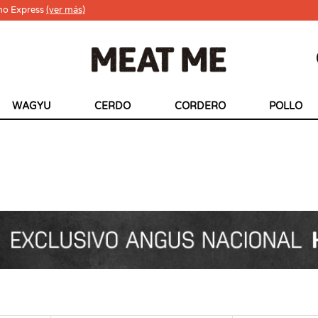
ho Express
(ver más)
WAGYU
CERDO
CORDERO
POLLO