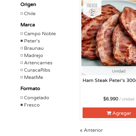
Fresco
Origen
Chile
Marca
Campo Noble
Peter's
Braunau
Madrejo
Artencarnes
CuracaRibs
Unidad
MeatMe
Ham Steak Peter's 300
Formato
Congelado
$6.990
/ Unidad
Fresco
Agregar
« Anterior