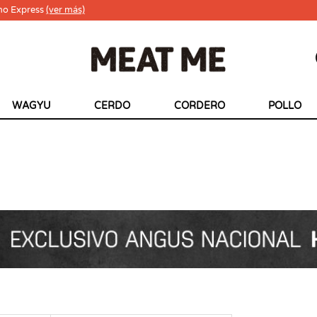
ho Express
(ver más)
WAGYU
CERDO
CORDERO
POLLO