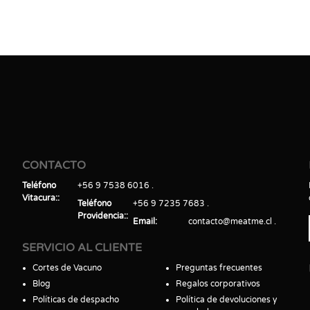
CONTACTO
Teléfono
+56 9 7538 6016
Vitacura:
Teléfono
+56 9 7235 7683
Providencia:
Email
contacto@meatme.cl
SERVICIO AL CLIENTE
Cortes de Vacuno
Preguntas frecuentes
Blog
Regalos corporativos
Políticas de despacho
Política de devoluciones y