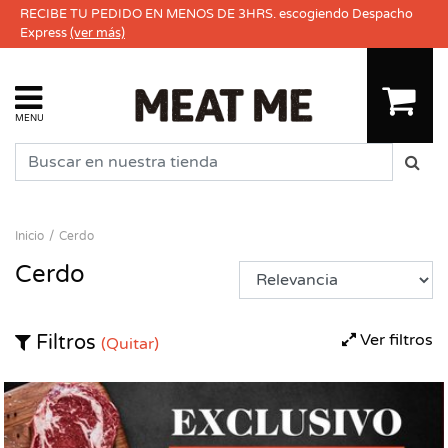
RECIBE TU PEDIDO EN MENOS DE 3HRS. escogiendo Despacho
Express
(ver más)
MENU
Inicio
Cerdo
Cerdo
Ver filtros
Filtros
(Quitar)