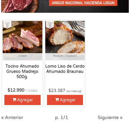
Fresco
Fresco
Unidad
Pieza de 1.3 kg aprox
Tocino Ahumado
Lomo Liso de Cerdo
Grueso Madrejo
Ahumado Braunau
500g.
$12.990
$23.387
/ Unidad
($17.990/Kg)
Agregar
Agregar
« Anterior
p. 1/1
Siguiente »