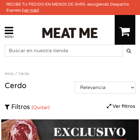
RECIBE TU PEDIDO EN MENOS DE 3HRS. escogiendo Despacho
Express
(ver más)
MENU
Inicio
Cerdo
Cerdo
Ver filtros
Filtros
(Quitar)