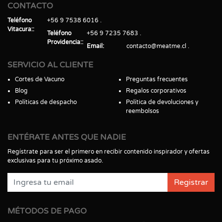
CONTACTO
Teléfono
+56 9 7538 6016
Vitacura:
Teléfono
+56 9 7235 7683
Providencia:
Email
contacto@meatme.cl
SERVICIO AL CLIENTE
Cortes de Vacuno
Preguntas frecuentes
Blog
Regalos corporativos
Políticas de despacho
Política de devoluciones y
reembolsos
ENTÉRATE ANTES QUE NADIE
Regístrate para ser el primero en recibir contenido inspirador y ofertas
exclusivas para tu próximo asado.
Registrar
MÉTODOS DE PAGO