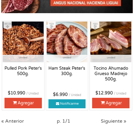
Congelado
Fresco
Fresco
Unidad
Unidad
Unidad
Pulled Pork Peter's
Ham Steak Peter's
Tocino Ahumado
500g.
300g.
Grueso Madrejo
500g.
$10.990
$12.990
/ Unidad
/ Unidad
$6.990
/ Unidad
Agregar
Agregar
Notificarme
« Anterior
p. 1/1
Siguiente »