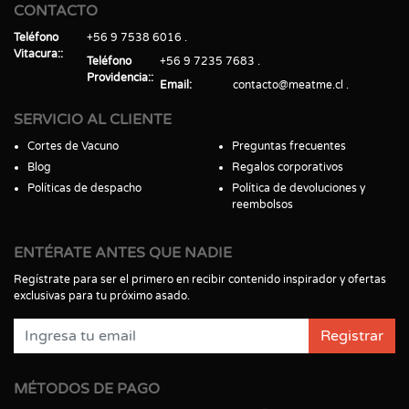
CONTACTO
Teléfono
+56 9 7538 6016
Vitacura:
Teléfono
+56 9 7235 7683
Providencia:
Email
contacto@meatme.cl
SERVICIO AL CLIENTE
Cortes de Vacuno
Preguntas frecuentes
Blog
Regalos corporativos
Políticas de despacho
Política de devoluciones y
reembolsos
ENTÉRATE ANTES QUE NADIE
Regístrate para ser el primero en recibir contenido inspirador y ofertas
exclusivas para tu próximo asado.
Registrar
MÉTODOS DE PAGO