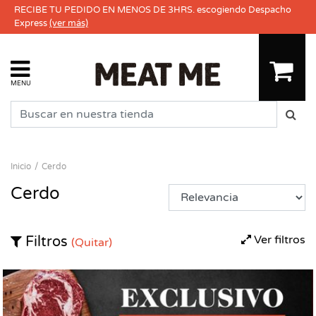
RECIBE TU PEDIDO EN MENOS DE 3HRS. escogiendo Despacho
Express
(ver más)
MENU
Inicio
Cerdo
Cerdo
Ver filtros
Filtros
(Quitar)