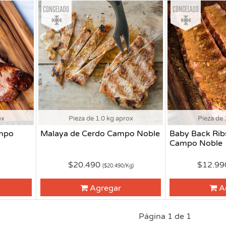
Congelado
Congelado
ox
Pieza de 1.0 kg aprox
Pieza de 
ampo
Malaya de Cerdo Campo Noble
Baby Back Rib
Campo Noble
$20.490
$12.9
)
($20.490/Kg)
Agregar
A
Página 1 de 1