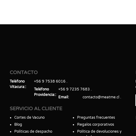
CONTACTO
Teléfono
+56 9 7538 6016
Vitacura:
Teléfono
+56 9 7235 7683
Providencia:
Email
contacto@meatme.cl
SERVICIO AL CLIENTE
Cortes de Vacuno
Preguntas frecuentes
Blog
Regalos corporativos
Políticas de despacho
Política de devoluciones y