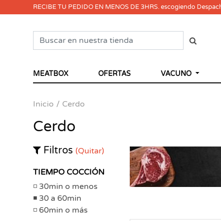
RECIBE TU PEDIDO EN MENOS DE 3HRS. escogiendo Despac
MEATBOX
OFERTAS
VACUNO
Inicio
Cerdo
Cerdo
Filtros
(Quitar)
TIEMPO COCCIÓN
30min o menos
30 a 60min
60min o más