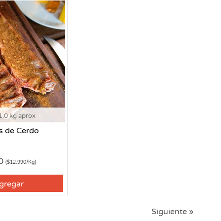
1.0 kg aprox
s de Cerdo
90
($12.990/Kg)
gregar
Siguiente »