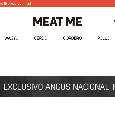
ho Express
(ver más)
WAGYU
CERDO
CORDERO
POLLO