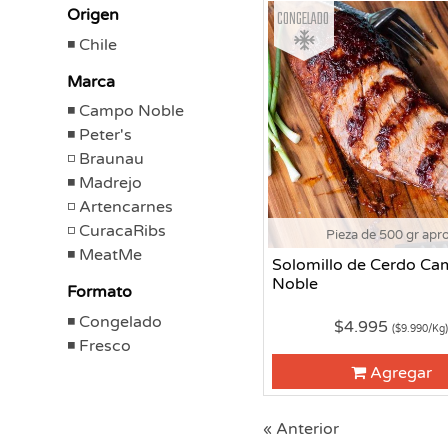
Congelado
Origen
Chile
Marca
Campo Noble
Peter's
Braunau
Madrejo
Artencarnes
CuracaRibs
Pieza de 500 gr apr
MeatMe
Solomillo de Cerdo C
Noble
Formato
Congelado
$4.995
($9.990/Kg
Fresco
Agregar
« Anterior