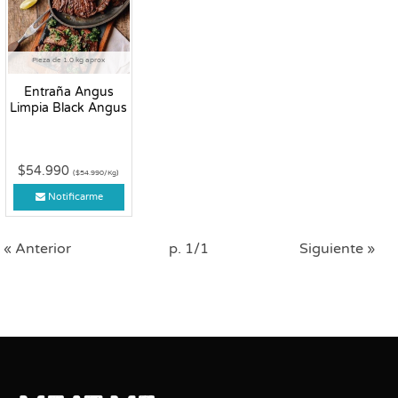
Pieza de 1.0 kg aprox
Entraña Angus
Limpia Black Angus
$54.990
($54.990/Kg)
Notificarme
« Anterior
p. 1/1
Siguiente »