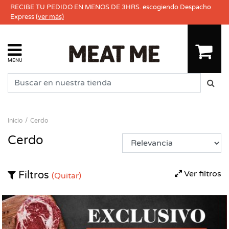
RECIBE TU PEDIDO EN MENOS DE 3HRS. escogiendo Despacho
Express
(ver más)
MENU
Inicio
Cerdo
Cerdo
Ver filtros
Filtros
(Quitar)