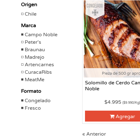
Congelado
Origen
Chile
Marca
Campo Noble
Peter's
Braunau
Madrejo
Artencarnes
CuracaRibs
Pieza de 500 gr apr
MeatMe
Solomillo de Cerdo C
Noble
Formato
Congelado
$4.995
($9.990/Kg
Fresco
Agregar
« Anterior