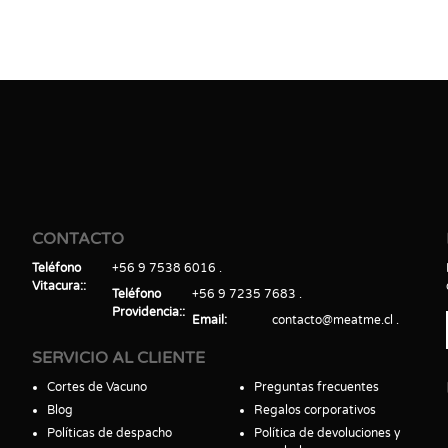
CONTACTO
Teléfono
+56 9 7538 6016
Vitacura:
Teléfono
+56 9 7235 7683
Providencia:
Email
contacto@meatme.cl
SERVICIO AL CLIENTE
Cortes de Vacuno
Preguntas frecuentes
Blog
Regalos corporativos
Políticas de despacho
Política de devoluciones y