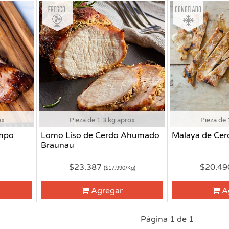
Fresco
Congelado
ox
Pieza de 1.3 kg aprox
Pieza de 
ampo
Lomo Liso de Cerdo Ahumado
Malaya de Ce
Braunau
$23.387
$20.4
)
($17.990/Kg)
Agregar
A
Página 1 de 1