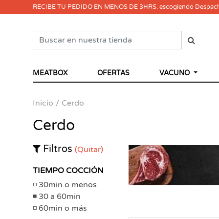
RECIBE TU PEDIDO EN MENOS DE 3HRS. escogiendo Despac
MEATBOX
OFERTAS
VACUNO
Inicio
Cerdo
Cerdo
Filtros
(Quitar)
TIEMPO COCCIÓN
30min o menos
30 a 60min
60min o más