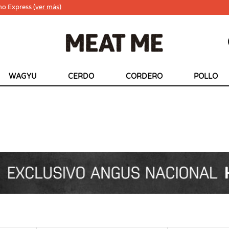
ho Express
(ver más)
WAGYU
CERDO
CORDERO
POLLO