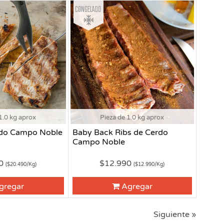
Congelado
1.0 kg aprox
Pieza de 1.0 kg aprox
rdo Campo Noble
Baby Back Ribs de Cerdo
Campo Noble
90
$12.990
($20.490/Kg)
($12.990/Kg)
gregar
Agregar
Siguiente »