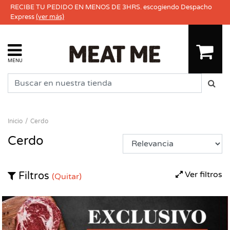
RECIBE TU PEDIDO EN MENOS DE 3HRS. escogiendo Despacho
Express
(ver más)
MENU
Inicio
Cerdo
Cerdo
Ver filtros
Filtros
(Quitar)