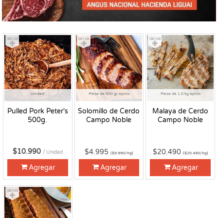
Congelado
Congelado
Congelado
Unidad
Pieza de 500 gr aprox
Pieza de 1.0 kg aprox
Pulled Pork Peter's
Solomillo de Cerdo
Malaya de Cerdo
500g.
Campo Noble
Campo Noble
$10.990
$4.995
$20.490
/ Unidad
($9.990/Kg)
($20.490/Kg)
Agregar
Agregar
Agregar
Congelado