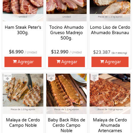
Unidad
Unidad
Pieza de 1.3 kg aprox
Ham Steak Peter's
Tocino Ahumado
Lomo Liso de Cerdo
300g.
Grueso Madrejo
Ahumado Braunau
500g.
$6.990
$12.990
$23.387
/ Unidad
/ Unidad
($17.990/Kg)
Agregar
Agregar
Agregar
Congelado
Congelado
Fresco
Pieza de 1.0 kg aprox
Pieza de 1.0 kg aprox
Pieza de 700 gr aprox
Malaya de Cerdo
Baby Back Ribs de
Malaya de Cerdo
Campo Noble
Cerdo Campo
Ahumada
Noble
Artencarnes