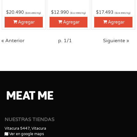
$20.490
$12.990
$17.493
($20.490/Kg)
($12.990/Kg)
($24.990/Kg)
Agregar
Agregar
Agregar
« Anterior
p. 1/1
Siguiente »
NUESTRAS TIENDAS
Vitacura 5447, Vitacura
Ver en google maps