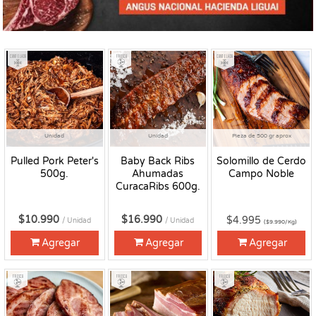
Congelado
Fresco
Congelado
Unidad
Unidad
Pieza de 500 gr aprox
Pulled Pork Peter's
Baby Back Ribs
Solomillo de Cerdo
500g.
Ahumadas
Campo Noble
CuracaRibs 600g.
$10.990
$16.990
$4.995
/ Unidad
/ Unidad
($9.990/Kg)
Agregar
Agregar
Agregar
Fresco
Fresco
Fresco