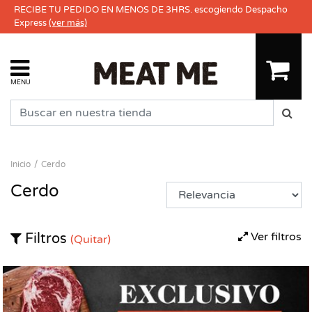
RECIBE TU PEDIDO EN MENOS DE 3HRS. escogiendo Despacho
Express
(ver más)
MENU
Inicio
Cerdo
Cerdo
Ver filtros
Filtros
(Quitar)