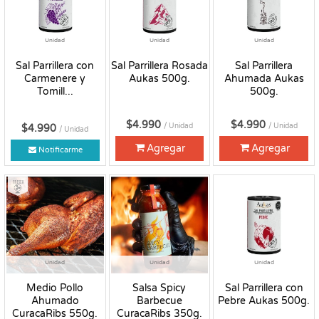
Unidad
Unidad
Unidad
Sal Parrillera con
Sal Parrillera Rosada
Sal Parrillera
Carmenere y
Aukas 500g.
Ahumada Aukas
Tomill...
500g.
$4.990
$4.990
/ Unidad
/ Unidad
$4.990
/ Unidad
Agregar
Agregar
Notificarme
Fresco
Unidad
Unidad
Unidad
Medio Pollo
Salsa Spicy
Sal Parrillera con
Ahumado
Barbecue
Pebre Aukas 500g.
CuracaRibs 550g.
CuracaRibs 350g.