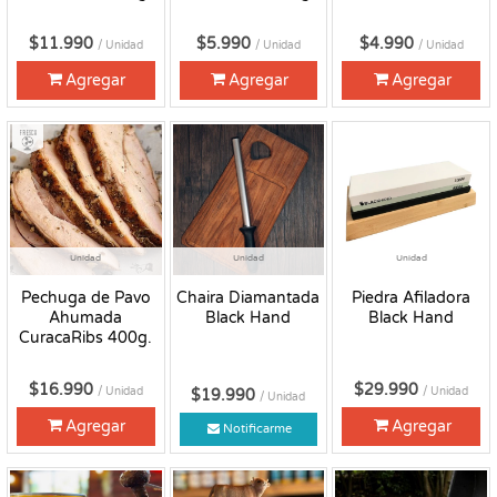
$11.990
$5.990
$4.990
/ Unidad
/ Unidad
/ Unidad
Agregar
Agregar
Agregar
Fresco
Unidad
Unidad
Unidad
Pechuga de Pavo
Chaira Diamantada
Piedra Afiladora
Ahumada
Black Hand
Black Hand
CuracaRibs 400g.
$16.990
$29.990
/ Unidad
/ Unidad
$19.990
/ Unidad
Agregar
Agregar
Notificarme