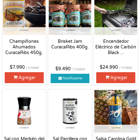
Unidad
Unidad
Unidad
Champiñones
Brisket Jam
Encendedor
Ahumados
CuracaRibs 400g.
Eléctrico de Carbón
CuracaRibs 450g.
Black ...
$7.990
$24.990
/ Unidad
/ Unidad
$9.490
/ Unidad
Agregar
Agregar
Notificarme
Unidad
Unidad
Unidad
Sal con Merkén del
Sal Parrillera con
Salsa Carolina Gold