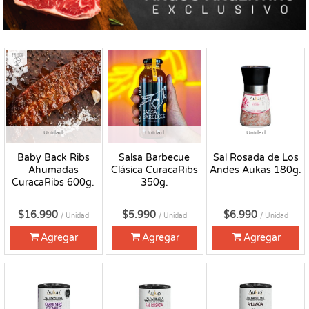
Fresco
Unidad
Unidad
Unidad
Baby Back Ribs
Salsa Barbecue
Sal Rosada de Los
Ahumadas
Clásica CuracaRibs
Andes Aukas 180g.
CuracaRibs 600g.
350g.
$16.990
$5.990
$6.990
/ Unidad
/ Unidad
/ Unidad
Agregar
Agregar
Agregar