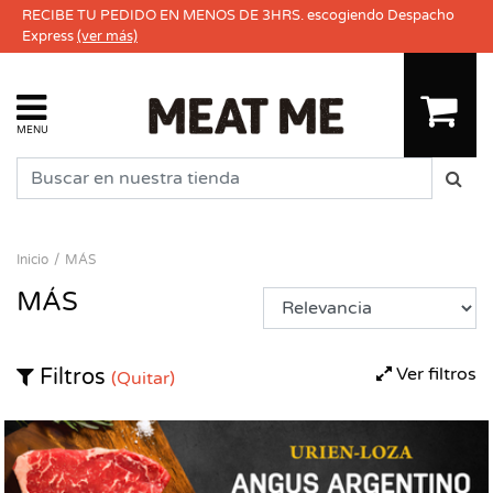
RECIBE TU PEDIDO EN MENOS DE 3HRS. escogiendo Despacho
Express
(ver más)
MENU
Inicio
MÁS
MÁS
Ver filtros
Filtros
(Quitar)