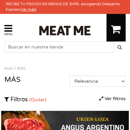
RECIBE TU PEDIDO EN MENOS DE 3HRS. escogiendo Despacho
Express
(ver más)
MENU
Inicio
MÁS
MÁS
Ver filtros
Filtros
(Quitar)