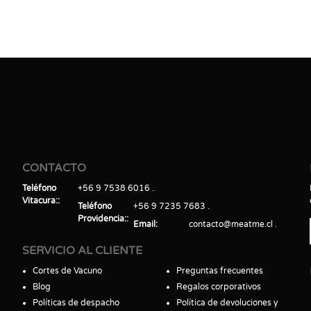
CONTACTO
Teléfono
+56 9 7538 6016
Vitacura:
Teléfono
+56 9 7235 7683
Providencia:
Email
contacto@meatme.cl
SERVICIO AL CLIENTE
Cortes de Vacuno
Preguntas frecuentes
Blog
Regalos corporativos
Políticas de despacho
Política de devoluciones y