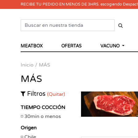
RECIBE TU PEDIDO EN MENOS DE 3HRS. escogiendo Despac
MEATBOX
OFERTAS
VACUNO
Inicio
MÁS
MÁS
Filtros
(Quitar)
TIEMPO COCCIÓN
30min o menos
Origen
Chile