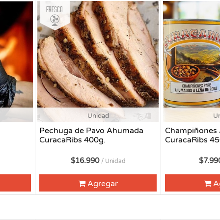
Fresco
Unidad
U
Pechuga de Pavo Ahumada
Champiñones
CuracaRibs 400g.
CuracaRibs 45
$16.990
$7.9
/ Unidad
Agregar
A