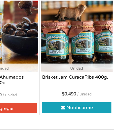
nidad
Unidad
 Ahumados
Brisket Jam CuracaRibs 400g.
0g.
$9.490
90
/ Unidad
/ Unidad
Notificarme
gregar