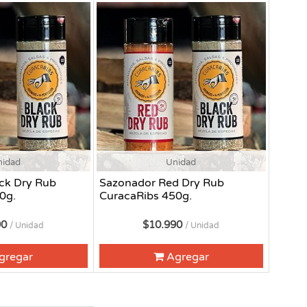
nidad
Unidad
ck Dry Rub
Sazonador Red Dry Rub
0g.
CuracaRibs 450g.
90
$10.990
/ Unidad
/ Unidad
gregar
Agregar