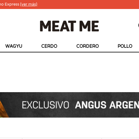
ho Express
(ver más)
WAGYU
CERDO
CORDERO
POLLO