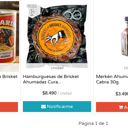
Fresco
Unidad
U
 Brisket
Hamburguesas de Brisket
Merkén Ahum
Ahumadas Cura...
Cabra 30g.
$8.490
/ Unidad
$3.4
Notificarme
A
Página 1 de 1