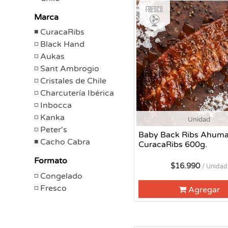
Fresco
Marca
CuracaRibs
Black Hand
Aukas
Sant Ambrogio
Cristales de Chile
Charcutería Ibérica
Inbocca
Kanka
Unidad
Peter's
Baby Back Ribs Ahum
Cacho Cabra
CuracaRibs 600g.
Formato
$16.990
/ Unidad
Congelado
Fresco
Agregar