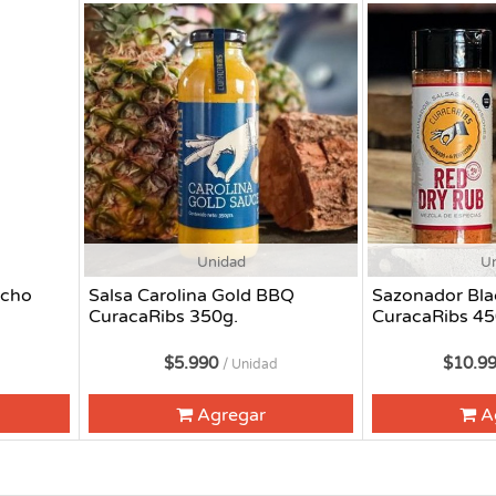
Unidad
U
acho
Salsa Carolina Gold BBQ
Sazonador Bla
CuracaRibs 350g.
CuracaRibs 45
$5.990
$10.9
/ Unidad
Agregar
A