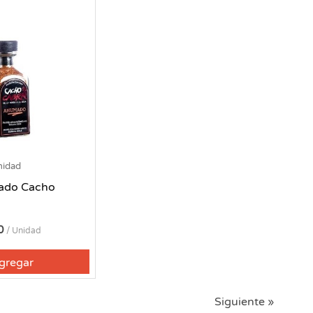
nidad
ado Cacho
90
/ Unidad
gregar
Siguiente »