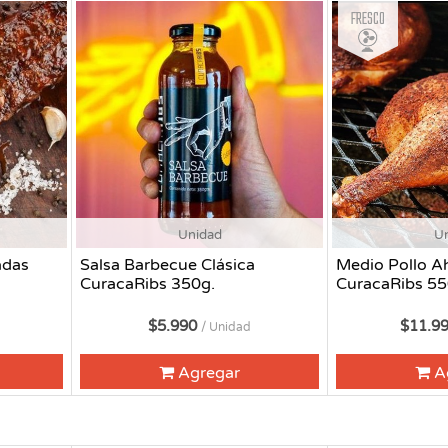
Fresco
Unidad
U
adas
Salsa Barbecue Clásica
Medio Pollo 
CuracaRibs 350g.
CuracaRibs 55
$5.990
$11.9
/ Unidad
Agregar
A