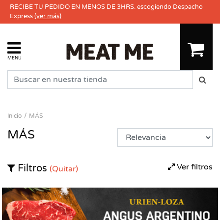
RECIBE TU PEDIDO EN MENOS DE 3HRS. escogiendo Despacho
Express
(ver más)
MENU
Inicio
MÁS
MÁS
Ver filtros
Filtros
(Quitar)