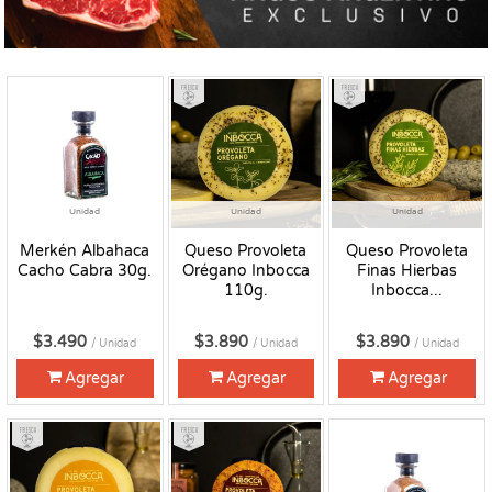
Fresco
Fresco
Unidad
Unidad
Unidad
Merkén Albahaca
Queso Provoleta
Queso Provoleta
Cacho Cabra 30g.
Orégano Inbocca
Finas Hierbas
110g.
Inbocca...
$3.490
$3.890
$3.890
/ Unidad
/ Unidad
/ Unidad
Agregar
Agregar
Agregar
Fresco
Fresco