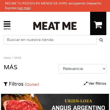
RECIBE TU PEDIDO EN MENOS DE 3HRS. escogiendo Despacho
Express
(ver más)
MENU
Inicio
MÁS
MÁS
Ver filtros
Filtros
(Quitar)