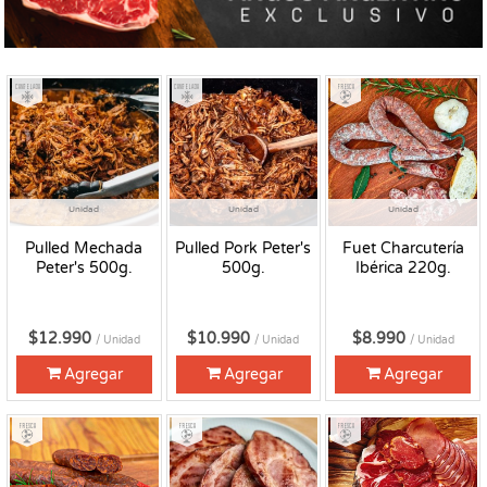
Congelado
Congelado
Fresco
Unidad
Unidad
Unidad
Pulled Mechada
Pulled Pork Peter's
Fuet Charcutería
Peter's 500g.
500g.
Ibérica 220g.
$12.990
$10.990
$8.990
/ Unidad
/ Unidad
/ Unidad
Agregar
Agregar
Agregar
Fresco
Fresco
Fresco