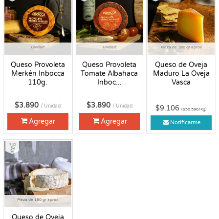
Unidad
Unidad
Pieza de 180 gr aprox
Queso Provoleta
Queso Provoleta
Queso de Oveja
Merkén Inbocca
Tomate Albahaca
Maduro La Oveja
110g.
Inboc...
Vasca
$3.890
$3.890
/ Unidad
/ Unidad
$9.106
($50.590/Kg)
Agregar
Agregar
Notificarme
Fresco
Pieza de 180 gr aprox
Queso de Oveja