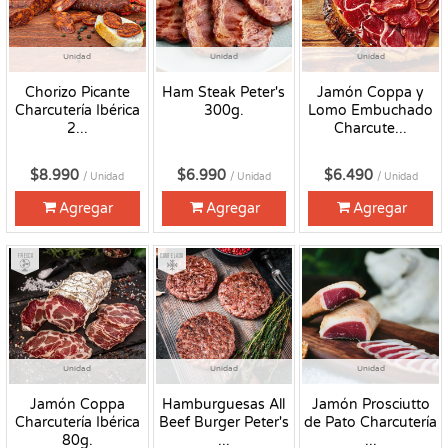
Unidad
Unidad
Unidad
Chorizo Picante
Ham Steak Peter's
Jamón Coppa y
Charcutería Ibérica
300g.
Lomo Embuchado
2...
Charcute...
$8.990
$6.990
$6.490
/ Unidad
/ Unidad
/ Unidad
Agregar
Agregar
Agregar
Fresco
Congelado
Unidad
Unidad
Unidad
Jamón Coppa
Hamburguesas All
Jamón Prosciutto
Charcutería Ibérica
Beef Burger Peter's
de Pato Charcutería
80g.
...
...