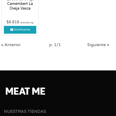
Camembert La
Oveja Vasca
$8.818
($48.990/Kg)
Notificarme
« Anterior
p. 1/1
Siguiente »
NUESTRAS TIENDAS