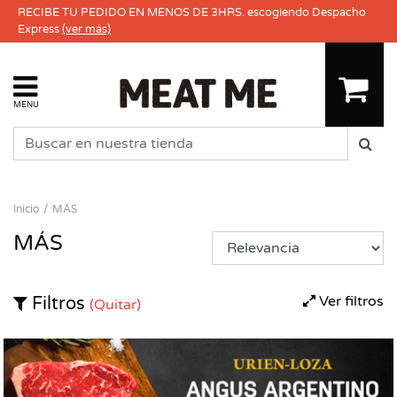
RECIBE TU PEDIDO EN MENOS DE 3HRS. escogiendo Despacho
Express
(ver más)
MENU
Inicio
MÁS
MÁS
Ver filtros
Filtros
(Quitar)