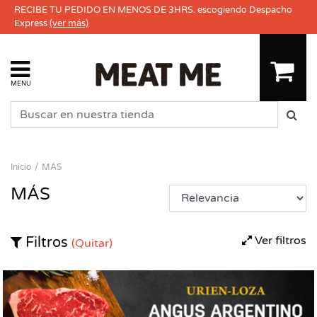
RECIBE TU PEDIDO EN MENOS DE 3HRS. escogiendo Despacho
Express
(ver más)
MENU
Inicio
MÁS
MÁS
Ver filtros
Filtros
(Quitar)