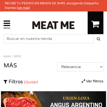
RECIBE TU PEDIDO EN MENOS DE 3HRS. escogiendo Despacho
Express
(ver más)
MENU
Inicio
MÁS
MÁS
Ver filtros
Filtros
(Quitar)