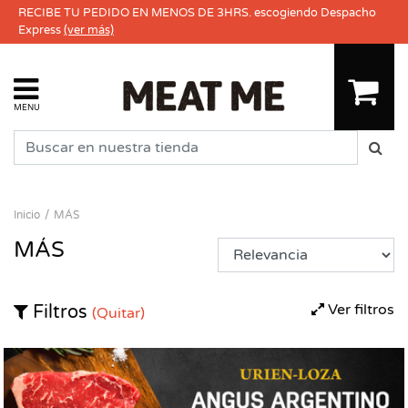
RECIBE TU PEDIDO EN MENOS DE 3HRS. escogiendo Despacho
Express
(ver más)
MENU
Inicio
MÁS
MÁS
Ver filtros
Filtros
(Quitar)