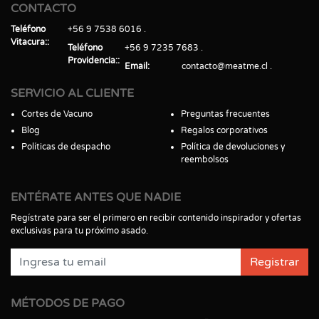
CONTACTO
Teléfono
+56 9 7538 6016
Vitacura:
Teléfono
+56 9 7235 7683
Providencia:
Email
contacto@meatme.cl
SERVICIO AL CLIENTE
Cortes de Vacuno
Preguntas frecuentes
Blog
Regalos corporativos
Políticas de despacho
Política de devoluciones y
reembolsos
ENTÉRATE ANTES QUE NADIE
Regístrate para ser el primero en recibir contenido inspirador y ofertas
exclusivas para tu próximo asado.
Registrar
MÉTODOS DE PAGO