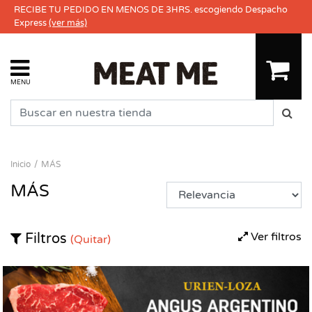
RECIBE TU PEDIDO EN MENOS DE 3HRS. escogiendo Despacho
Express
(ver más)
MENU
Inicio
MÁS
MÁS
Ver filtros
Filtros
(Quitar)