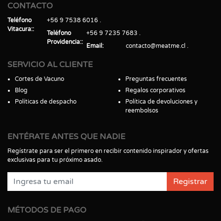
CONTACTO
Teléfono
+56 9 7538 6016
Vitacura:
Teléfono
+56 9 7235 7683
Providencia:
Email
contacto@meatme.cl
SERVICIO AL CLIENTE
Cortes de Vacuno
Preguntas frecuentes
Blog
Regalos corporativos
Políticas de despacho
Política de devoluciones y
reembolsos
ENTÉRATE ANTES QUE NADIE
Regístrate para ser el primero en recibir contenido inspirador y ofertas
exclusivas para tu próximo asado.
Registrar
MÉTODOS DE PAGO