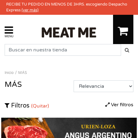
RECIBE TU PEDIDO EN MENOS DE 3HRS. escogiendo Despacho
Express
(ver más)
MENU
Inicio
MÁS
MÁS
Ver filtros
Filtros
(Quitar)