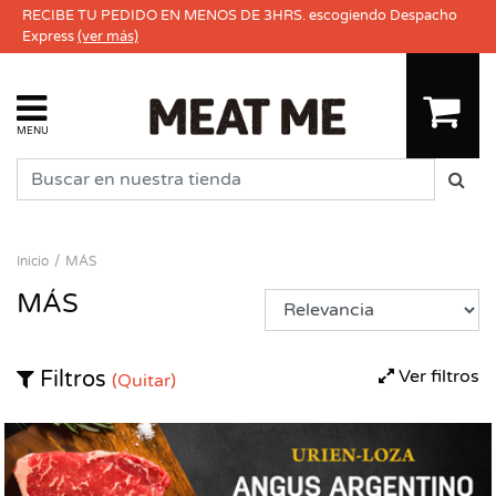
RECIBE TU PEDIDO EN MENOS DE 3HRS. escogiendo Despacho
Express
(ver más)
MENU
Inicio
MÁS
MÁS
Ver filtros
Filtros
(Quitar)