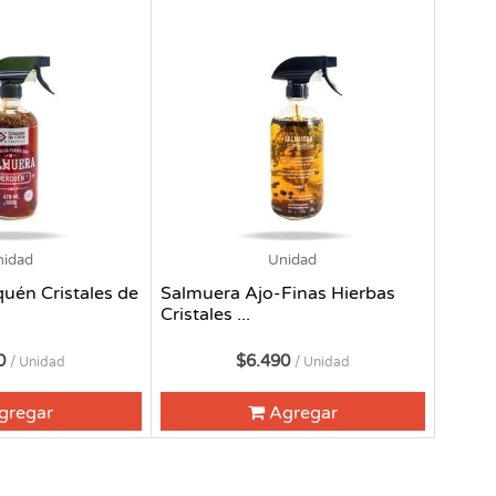
nidad
Unidad
uén Cristales de
Salmuera Ajo-Finas Hierbas
Cristales ...
90
$6.490
/ Unidad
/ Unidad
gregar
Agregar