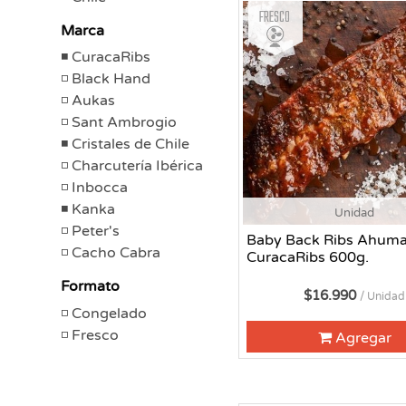
Fresco
Marca
CuracaRibs
Black Hand
Aukas
Sant Ambrogio
Cristales de Chile
Charcutería Ibérica
Inbocca
Kanka
Unidad
Peter's
Baby Back Ribs Ahum
Cacho Cabra
CuracaRibs 600g.
Formato
$16.990
/ Unidad
Congelado
Fresco
Agregar