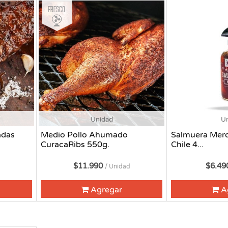
Fresco
Unidad
U
adas
Medio Pollo Ahumado
Salmuera Merq
CuracaRibs 550g.
Chile 4...
$11.990
$6.4
/ Unidad
Agregar
A