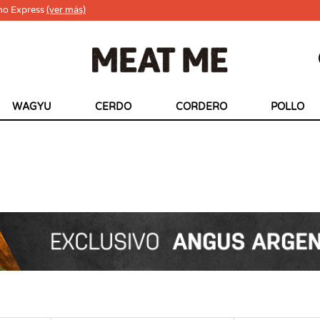
ho Express
(ver más)
WAGYU
CERDO
CORDERO
POLLO