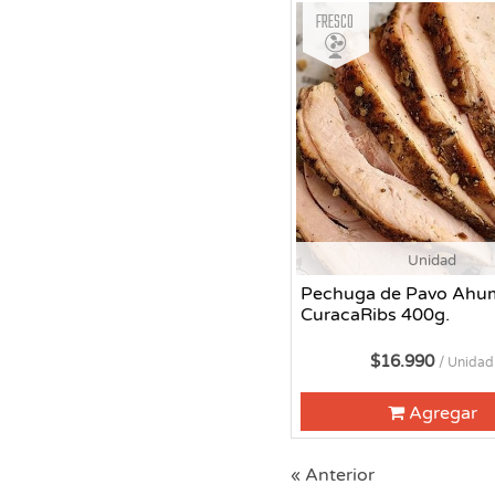
Fresco
Unidad
Pechuga de Pavo Ahu
CuracaRibs 400g.
$16.990
/ Unidad
Agregar
« Anterior