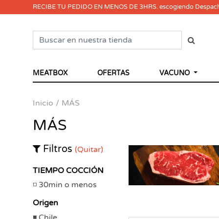
RECIBE TU PEDIDO EN MENOS DE 3HRS. escogiendo Despac
MEATBOX
OFERTAS
VACUNO
Inicio
MÁS
MÁS
Filtros
(Quitar)
TIEMPO COCCIÓN
30min o menos
Origen
Chile