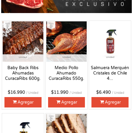
Fresco
Fresco
Unidad
Unidad
Unidad
Baby Back Ribs
Medio Pollo
Salmuera Merquén
Ahumadas
Ahumado
Cristales de Chile
CuracaRibs 600g.
CuracaRibs 550g.
4...
$16.990
$11.990
$6.490
/ Unidad
/ Unidad
/ Unidad
Agregar
Agregar
Agregar
Fresco