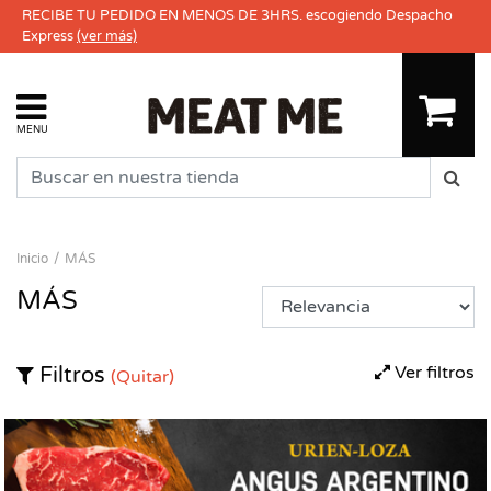
RECIBE TU PEDIDO EN MENOS DE 3HRS. escogiendo Despacho
Express
(ver más)
MENU
Inicio
MÁS
MÁS
Ver filtros
Filtros
(Quitar)