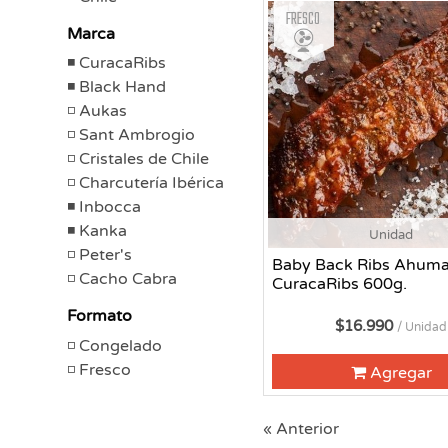
Fresco
Marca
CuracaRibs
Black Hand
Aukas
Sant Ambrogio
Cristales de Chile
Charcutería Ibérica
Inbocca
Kanka
Unidad
Peter's
Baby Back Ribs Ahum
Cacho Cabra
CuracaRibs 600g.
Formato
$16.990
/ Unidad
Congelado
Fresco
Agregar
« Anterior