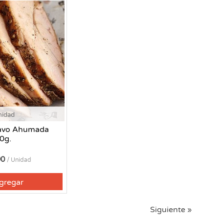
nidad
avo Ahumada
0g.
90
/ Unidad
gregar
Siguiente »