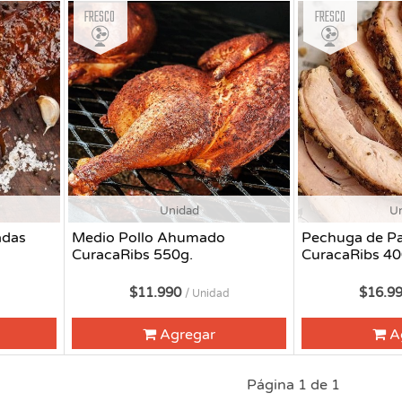
Fresco
Fresco
Unidad
U
adas
Medio Pollo Ahumado
Pechuga de P
CuracaRibs 550g.
CuracaRibs 40
$11.990
$16.9
/ Unidad
Agregar
A
Página 1 de 1