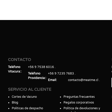
CONTACTO
Teléfono
+56 9 7538 6016
Vitacura:
Teléfono
+56 9 7235 7683
Providencia:
Email
contacto@meatme.cl
SERVICIO AL CLIENTE
Cortes de Vacuno
Preguntas frecuentes
Blog
Regalos corporativos
Políticas de despacho
Política de devoluciones y