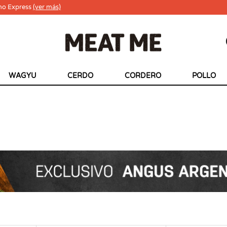
ho Express
(ver más)
WAGYU
CERDO
CORDERO
POLLO