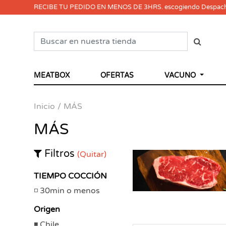
RECIBE TU PEDIDO EN MENOS DE 3HRS. escogiendo Despac
MEATBOX
OFERTAS
VACUNO
Inicio
MÁS
MÁS
Filtros
(Quitar)
TIEMPO COCCIÓN
30min o menos
Origen
Chile