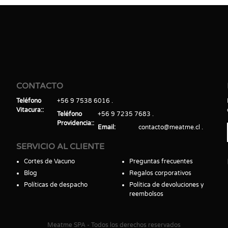
CONTACTO
Teléfono
+56 9 7538 6016
Vitacura:
Teléfono
+56 9 7235 7683
Providencia:
Email
contacto@meatme.cl
SERVICIO AL CLIENTE
Cortes de Vacuno
Preguntas frecuentes
Blog
Regalos corporativos
Políticas de despacho
Política de devoluciones y
reembolsos
Meatme SPA - Todos los derechos reservados