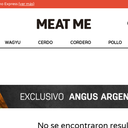
ho Express
(ver más)
WAGYU
CERDO
CORDERO
POLLO
No se encontraron resu