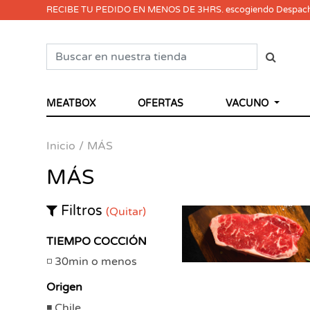
RECIBE TU PEDIDO EN MENOS DE 3HRS. escogiendo Despac
MEATBOX
OFERTAS
VACUNO
Inicio
MÁS
MÁS
Filtros
(Quitar)
TIEMPO COCCIÓN
30min o menos
Origen
Chile