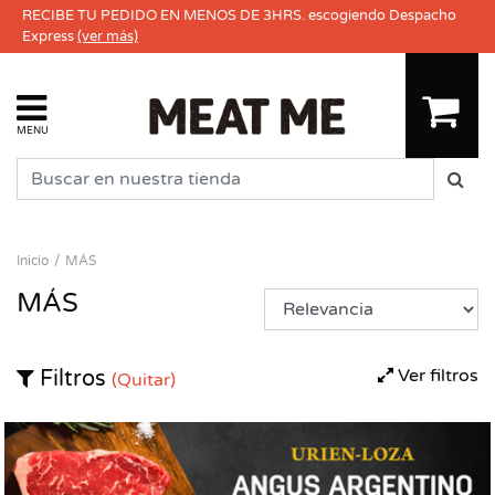
RECIBE TU PEDIDO EN MENOS DE 3HRS. escogiendo Despacho
Express
(ver más)
MENU
Inicio
MÁS
MÁS
Ver filtros
Filtros
(Quitar)