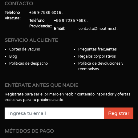
CONTACTO
Teléfono
+56 9 7538 6016
Vitacura:
Teléfono
+56 9 7235 7683
Providencia:
Email
contacto@meatme.cl
SERVICIO AL CLIENTE
Cortes de Vacuno
Preguntas frecuentes
Blog
Regalos corporativos
Políticas de despacho
Política de devoluciones y
reembolsos
ENTÉRATE ANTES QUE NADIE
Regístrate para ser el primero en recibir contenido inspirador y ofertas
exclusivas para tu próximo asado.
Registrar
MÉTODOS DE PAGO