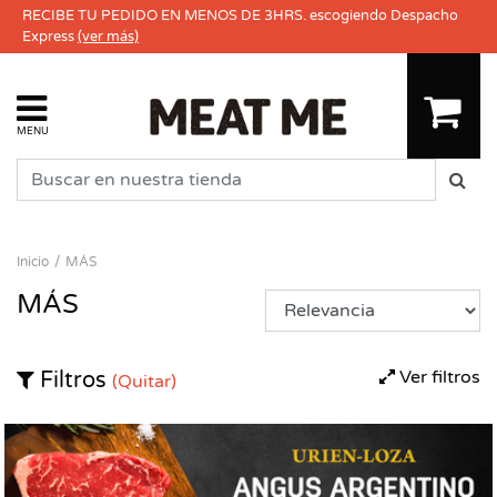
RECIBE TU PEDIDO EN MENOS DE 3HRS. escogiendo Despacho
Express
(ver más)
MENU
Inicio
MÁS
MÁS
Ver filtros
Filtros
(Quitar)