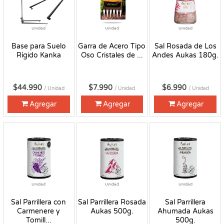
Unidad
Unidad
Unidad
Base para Suelo
Garra de Acero Tipo
Sal Rosada de Los
Rígido Kanka
Oso Cristales de ...
Andes Aukas 180g.
$44.990
$7.990
$6.990
/ Unidad
/ Unidad
/ Unidad
Agregar
Agregar
Agregar
Unidad
Unidad
Unidad
Sal Parrillera con
Sal Parrillera Rosada
Sal Parrillera
Carmenere y
Aukas 500g.
Ahumada Aukas
Tomill...
500g.