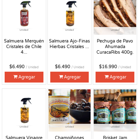
Unidad
Unidad
Unidad
Salmuera Merquén
Salmuera Ajo-Finas
Pechuga de Pavo
Cristales de Chile
Hierbas Cristales ...
Ahumada
4...
CuracaRibs 400g.
$6.490
$6.490
$16.990
/ Unidad
/ Unidad
/ Unidad
Agregar
Agregar
Agregar
Unidad
Unidad
Unidad
Salmuera Vinagre
Champiñones
Brisket Jam