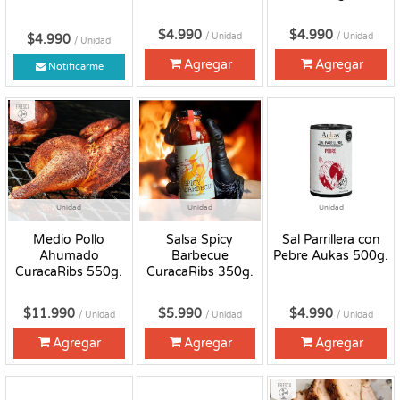
$4.990
$4.990
/ Unidad
/ Unidad
$4.990
/ Unidad
Agregar
Agregar
Notificarme
Fresco
Unidad
Unidad
Unidad
Medio Pollo
Salsa Spicy
Sal Parrillera con
Ahumado
Barbecue
Pebre Aukas 500g.
CuracaRibs 550g.
CuracaRibs 350g.
$11.990
$5.990
$4.990
/ Unidad
/ Unidad
/ Unidad
Agregar
Agregar
Agregar
Fresco