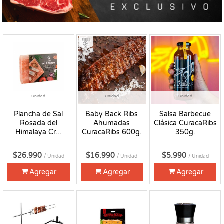
Fresco
Unidad
Unidad
Unidad
Plancha de Sal
Baby Back Ribs
Salsa Barbecue
Rosada del
Ahumadas
Clásica CuracaRibs
Himalaya Cr...
CuracaRibs 600g.
350g.
$26.990
$16.990
$5.990
/ Unidad
/ Unidad
/ Unidad
Agregar
Agregar
Agregar