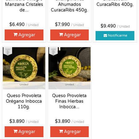
Manzana Cristales
Ahumados
CuracaRibs 400g.
de...
CuracaRibs 450g.
$6.490
$7.990
/ Unidad
/ Unidad
$9.490
/ Unidad
Agregar
Agregar
Notificarme
Fresco
Fresco
Unidad
Unidad
Queso Provoleta
Queso Provoleta
Orégano Inbocca
Finas Hierbas
110g.
Inbocca...
$3.890
$3.890
/ Unidad
/ Unidad
Agregar
Agregar