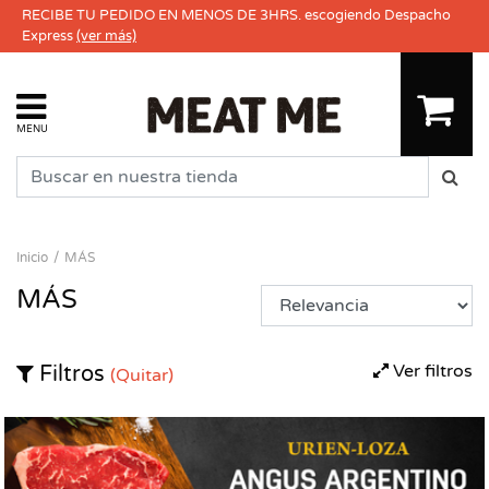
RECIBE TU PEDIDO EN MENOS DE 3HRS. escogiendo Despacho
Express
(ver más)
MENU
Inicio
MÁS
MÁS
Ver filtros
Filtros
(Quitar)