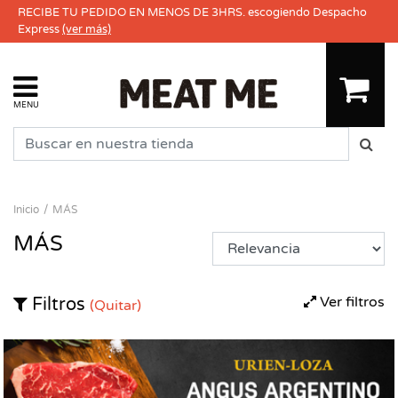
RECIBE TU PEDIDO EN MENOS DE 3HRS. escogiendo Despacho
Express
(ver más)
MENU
Inicio
MÁS
MÁS
Ver filtros
Filtros
(Quitar)