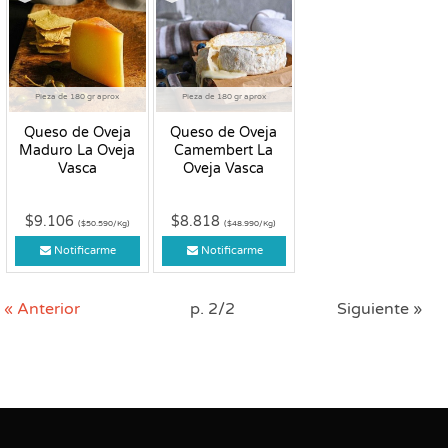
Pieza de 180 gr aprox
Pieza de 180 gr aprox
Queso de Oveja
Queso de Oveja
Maduro La Oveja
Camembert La
Vasca
Oveja Vasca
$9.106
$8.818
($50.590/Kg)
($48.990/Kg)
Notificarme
Notificarme
« Anterior
p. 2/2
Siguiente »