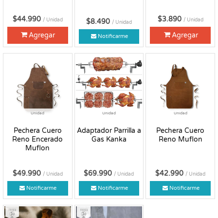
$44.990
$3.890
/ Unidad
/ Unidad
$8.490
/ Unidad
Agregar
Agregar
Notificarme
Unidad
Unidad
Unidad
Pechera Cuero
Adaptador Parrilla a
Pechera Cuero
Reno Encerado
Gas Kanka
Reno Muflon
Muflon
$49.990
$69.990
$42.990
/ Unidad
/ Unidad
/ Unidad
Notificarme
Notificarme
Notificarme
Fresco
Fresco