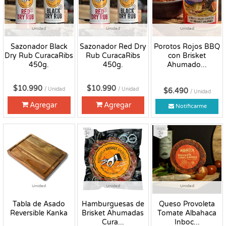
Unidad
Unidad
Unidad
Sazonador Black
Sazonador Red Dry
Porotos Rojos BBQ
Dry Rub CuracaRibs
Rub CuracaRibs
con Brisket
450g.
450g.
Ahumado...
$10.990
$10.990
/ Unidad
/ Unidad
$6.490
/ Unidad
Agregar
Agregar
Notificarme
Fresco
Fresco
Unidad
Unidad
Unidad
Tabla de Asado
Hamburguesas de
Queso Provoleta
Reversible Kanka
Brisket Ahumadas
Tomate Albahaca
Cura...
Inboc...