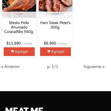
Unidad
Unidad
Medio Pollo
Ham Steak Peter's
Ahumado
300g.
CuracaRibs 550g.
$11.990
$6.990
/ Unidad
/ Unidad
Agregar
Agregar
« Anterior
p. 1/1
Siguiente »