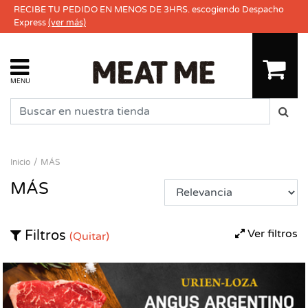
RECIBE TU PEDIDO EN MENOS DE 3HRS. escogiendo Despacho
Express
(ver más)
MENU
Inicio
MÁS
MÁS
Ver filtros
Filtros
(Quitar)