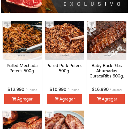
Congelado
Congelado
Fresco
Unidad
Unidad
Unidad
Pulled Mechada
Pulled Pork Peter's
Baby Back Ribs
Peter's 500g.
500g.
Ahumadas
CuracaRibs 600g.
$12.990
$10.990
$16.990
/ Unidad
/ Unidad
/ Unidad
Agregar
Agregar
Agregar
Fresco
Fresco