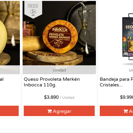
Fresco
Unidad
U
al
Queso Provoleta Merkén
Bandeja para 
Inbocca 110g.
Cristales...
$3.890
$9.9
/ Unidad
Agregar
A