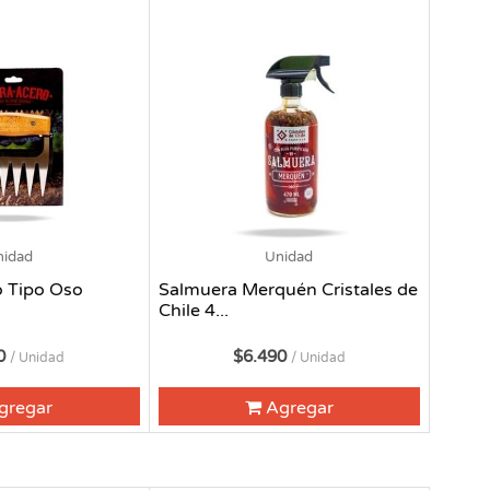
nidad
Unidad
o Tipo Oso
Salmuera Merquén Cristales de
Chile 4...
90
$6.490
/ Unidad
/ Unidad
gregar
Agregar