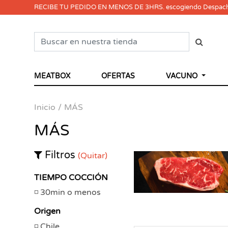
RECIBE TU PEDIDO EN MENOS DE 3HRS. escogiendo Despac
MEATBOX
OFERTAS
VACUNO
Inicio
MÁS
MÁS
Filtros
(Quitar)
TIEMPO COCCIÓN
30min o menos
Origen
Chile