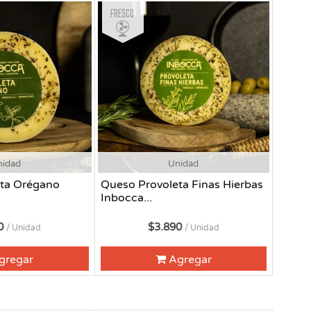
Fresco
nidad
Unidad
eta Orégano
Queso Provoleta Finas Hierbas
Inbocca...
90
$3.890
/ Unidad
/ Unidad
gregar
Agregar