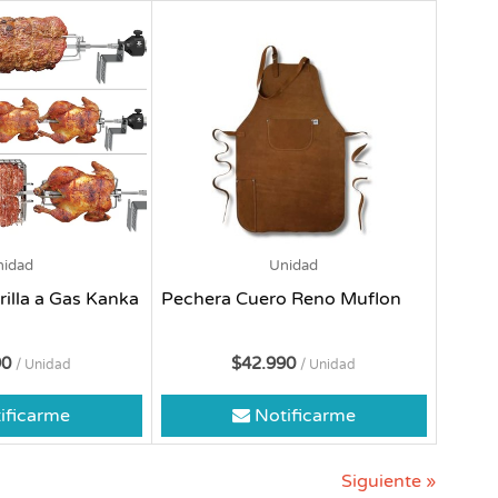
nidad
Unidad
illa a Gas Kanka
Pechera Cuero Reno Muflon
90
$42.990
/ Unidad
/ Unidad
ificarme
Notificarme
Siguiente »