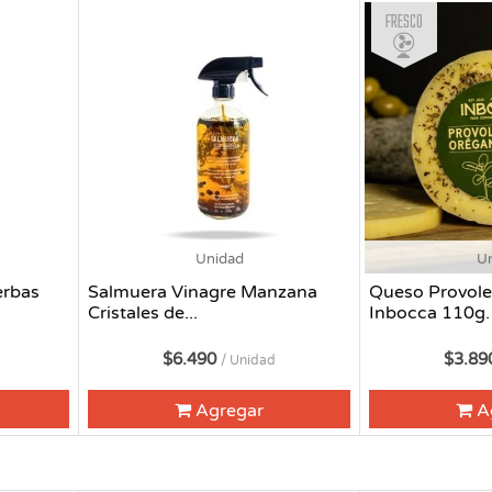
Fresco
Unidad
U
erbas
Salmuera Vinagre Manzana
Queso Provol
Cristales de...
Inbocca 110g.
$6.490
$3.8
/ Unidad
Agregar
A