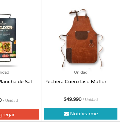
nidad
Unidad
Plancha de Sal
Pechera Cuero Liso Muflon
$49.990
90
/ Unidad
/ Unidad
Notificarme
gregar