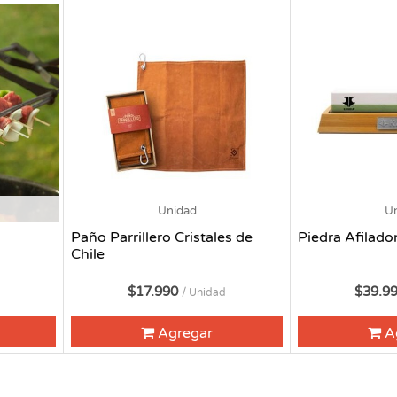
Unidad
U
Paño Parrillero Cristales de
Piedra Afilado
Chile
$17.990
$39.9
/ Unidad
Agregar
A