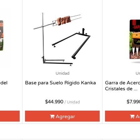
Unidad
U
del
Base para Suelo Rígido Kanka
Garra de Acer
Cristales de ...
$44.990
$7.9
/ Unidad
Agregar
A