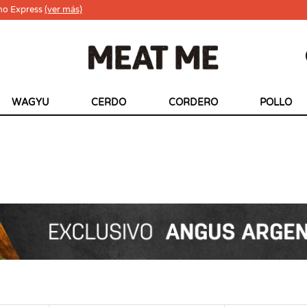
ho Express
(ver más)
WAGYU
CERDO
CORDERO
POLLO