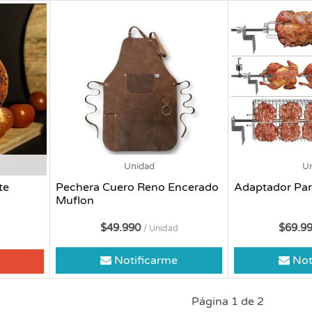
Unidad
U
te
Pechera Cuero Reno Encerado
Adaptador Parr
Muflon
$49.990
$69.9
/ Unidad
Notificarme
Not
Página 1 de 2