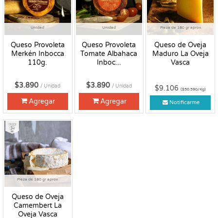
Unidad
Unidad
Pieza de 180 gr aprox
Queso Provoleta
Queso Provoleta
Queso de Oveja
Merkén Inbocca
Tomate Albahaca
Maduro La Oveja
110g.
Inboc...
Vasca
$3.890
$3.890
/ Unidad
/ Unidad
$9.106
($50.590/Kg)
Agregar
Agregar
Notificarme
Fresco
Pieza de 180 gr aprox
Queso de Oveja
Camembert La
Oveja Vasca