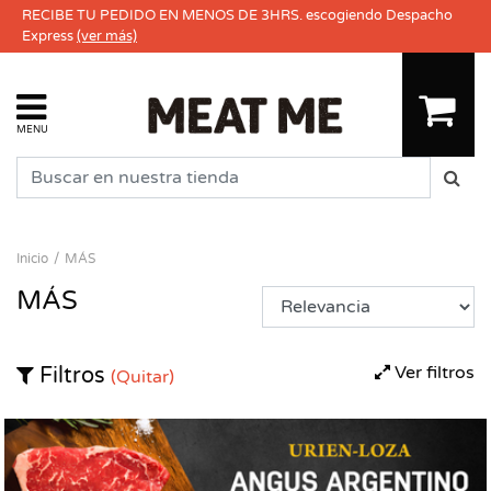
RECIBE TU PEDIDO EN MENOS DE 3HRS. escogiendo Despacho
Express
(ver más)
MENU
Inicio
MÁS
MÁS
Ver filtros
Filtros
(Quitar)