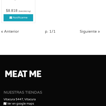
$8.818
($48.990/Kg)
Notificarme
« Anterior
p. 1/1
Siguiente »
NUESTRAS TIENDAS
Vitacura 5447, Vitacura
Ver en google maps