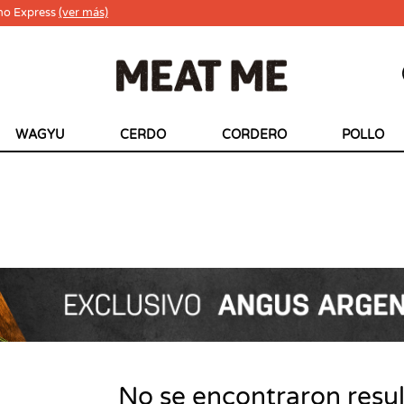
ho Express
(ver más)
WAGYU
CERDO
CORDERO
POLLO
No se encontraron resu