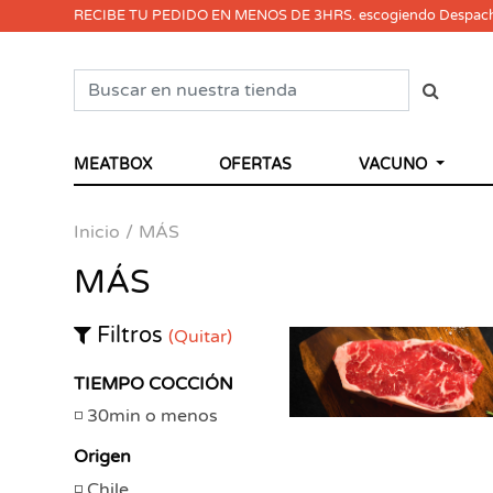
RECIBE TU PEDIDO EN MENOS DE 3HRS. escogiendo Despac
MEATBOX
OFERTAS
VACUNO
Inicio
MÁS
MÁS
Filtros
(Quitar)
TIEMPO COCCIÓN
30min o menos
Origen
Chile