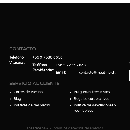
CONTACTO
Teléfono
+56 9 7538 6016
Vitacura:
Teléfono
+56 9 7235 7683
Providencia:
Email
contacto@meatme.cl
SERVICIO AL CLIENTE
Cortes de Vacuno
Preguntas frecuentes
Blog
Regalos corporativos
Políticas de despacho
Política de devoluciones y
reembolsos
Meatme SPA - Todos los derechos reservados