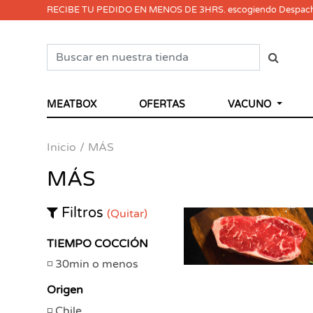
RECIBE TU PEDIDO EN MENOS DE 3HRS. escogiendo Despac
MEATBOX
OFERTAS
VACUNO
Inicio
MÁS
MÁS
Filtros
(Quitar)
TIEMPO COCCIÓN
30min o menos
Origen
Chile