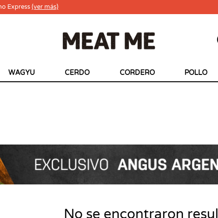
ho Express
(ver más)
WAGYU
CERDO
CORDERO
POLLO
No se encontraron resu