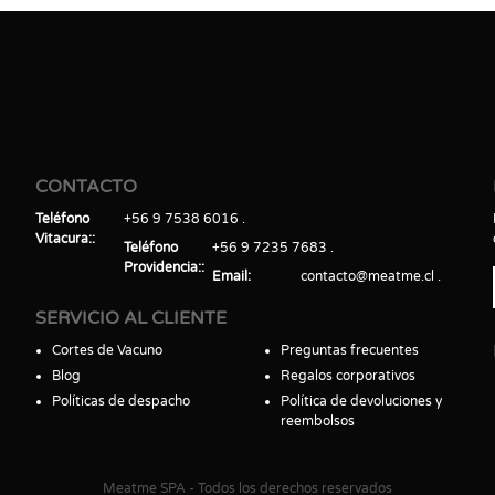
CONTACTO
Teléfono
+56 9 7538 6016
Vitacura:
Teléfono
+56 9 7235 7683
Providencia:
Email
contacto@meatme.cl
SERVICIO AL CLIENTE
Cortes de Vacuno
Preguntas frecuentes
Blog
Regalos corporativos
Políticas de despacho
Política de devoluciones y
reembolsos
Meatme SPA - Todos los derechos reservados