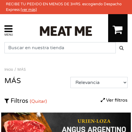
RECIBE TU PEDIDO EN MENOS DE 3HRS. escogiendo Despacho
Express
(ver más)
MENU
Inicio
MÁS
MÁS
Ver filtros
Filtros
(Quitar)