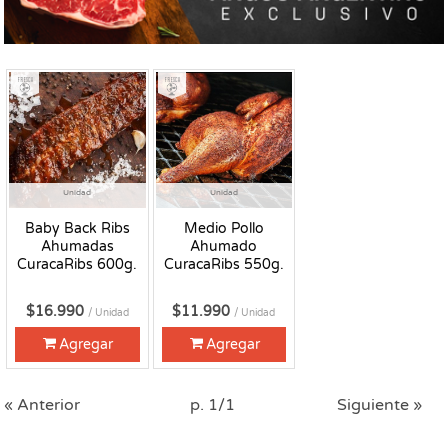
Fresco
Fresco
Unidad
Unidad
Baby Back Ribs
Medio Pollo
Ahumadas
Ahumado
CuracaRibs 600g.
CuracaRibs 550g.
$16.990
$11.990
/ Unidad
/ Unidad
Agregar
Agregar
« Anterior
p. 1/1
Siguiente »