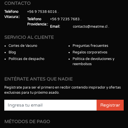
CONTACTO
Teléfono
+56 9 7538 6016
Vitacura:
Teléfono
+56 9 7235 7683
Providencia:
Email
contacto@meatme.cl
SERVICIO AL CLIENTE
Cortes de Vacuno
Preguntas frecuentes
Blog
Regalos corporativos
Políticas de despacho
Política de devoluciones y
reembolsos
ENTÉRATE ANTES QUE NADIE
Regístrate para ser el primero en recibir contenido inspirador y ofertas
exclusivas para tu próximo asado.
Registrar
MÉTODOS DE PAGO