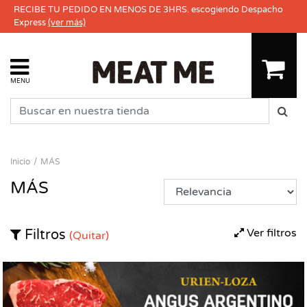
RECIBE TU PEDIDO EN MENOS DE 3HRS. escogiendo Despacho
Express
(ver más)
MENU
Inicio
MÁS
MÁS
Ver filtros
Filtros
(Quitar)