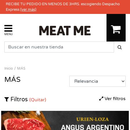
RECIBE TU PEDIDO EN MENOS DE 3HRS. escogiendo Despacho
Express
(ver más)
MENU
Inicio
MÁS
MÁS
Ver filtros
Filtros
(Quitar)