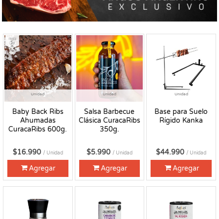
Fresco
Unidad
Unidad
Unidad
Baby Back Ribs
Salsa Barbecue
Base para Suelo
Ahumadas
Clásica CuracaRibs
Rígido Kanka
CuracaRibs 600g.
350g.
$16.990
$5.990
$44.990
/ Unidad
/ Unidad
/ Unidad
Agregar
Agregar
Agregar