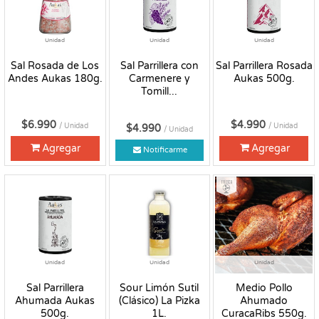
Unidad
Unidad
Unidad
Sal Rosada de Los
Sal Parrillera con
Sal Parrillera Rosada
Andes Aukas 180g.
Carmenere y
Aukas 500g.
Tomill...
$6.990
$4.990
/ Unidad
/ Unidad
$4.990
/ Unidad
Agregar
Agregar
Notificarme
Fresco
Unidad
Unidad
Unidad
Sal Parrillera
Sour Limón Sutil
Medio Pollo
Ahumada Aukas
(Clásico) La Pizka
Ahumado
500g.
1L.
CuracaRibs 550g.