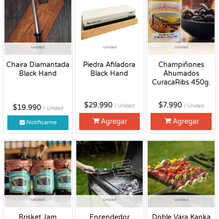
Unidad
Unidad
Unidad
Chaira Diamantada
Piedra Afiladora
Champiñones
Black Hand
Black Hand
Ahumados
CuracaRibs 450g.
$29.990
$7.990
/ Unidad
/ Unidad
$19.990
/ Unidad
Agregar
Agregar
Notificarme
Unidad
Unidad
Unidad
Brisket Jam
Encendedor
Doble Vara Kanka