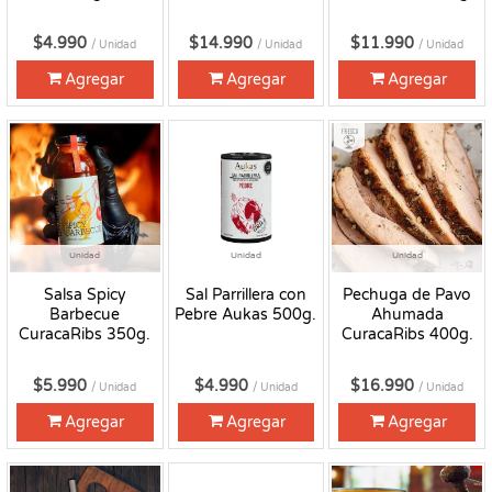
$4.990
$14.990
$11.990
/ Unidad
/ Unidad
/ Unidad
Agregar
Agregar
Agregar
Fresco
Unidad
Unidad
Unidad
Salsa Spicy
Sal Parrillera con
Pechuga de Pavo
Barbecue
Pebre Aukas 500g.
Ahumada
CuracaRibs 350g.
CuracaRibs 400g.
$5.990
$4.990
$16.990
/ Unidad
/ Unidad
/ Unidad
Agregar
Agregar
Agregar