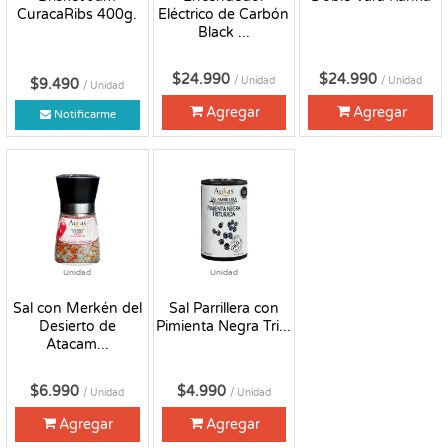
CuracaRibs 400g.
Eléctrico de Carbón
Black ...
$24.990
$24.990
/ Unidad
/ Unidad
$9.490
/ Unidad
Agregar
Agregar
Notificarme
Unidad
Unidad
Sal con Merkén del
Sal Parrillera con
Desierto de
Pimienta Negra Tri...
Atacam...
$6.990
$4.990
/ Unidad
/ Unidad
Agregar
Agregar