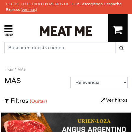
RECIBE TU PEDIDO EN MENOS DE 3HRS. escogiendo Despacho
Express
(ver más)
MENU
Inicio
MÁS
MÁS
Ver filtros
Filtros
(Quitar)