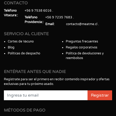
CONTACTO
Teléfono
+56 9 7538 6016
Vitacura:
Teléfono
+56 9 7235 7683
Providencia:
Email
contacto@meatme.cl
SERVICIO AL CLIENTE
Cortes de Vacuno
Preguntas frecuentes
Blog
Regalos corporativos
Políticas de despacho
Política de devoluciones y
reembolsos
ENTÉRATE ANTES QUE NADIE
Regístrate para ser el primero en recibir contenido inspirador y ofertas
exclusivas para tu próximo asado.
Registrar
MÉTODOS DE PAGO