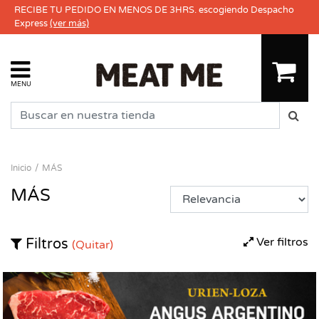
RECIBE TU PEDIDO EN MENOS DE 3HRS. escogiendo Despacho
Express
(ver más)
MENU
Inicio
MÁS
MÁS
Ver filtros
Filtros
(Quitar)