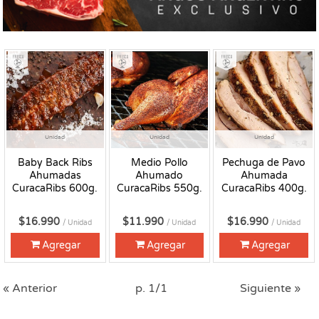
Fresco
Fresco
Fresco
Unidad
Unidad
Unidad
Baby Back Ribs
Medio Pollo
Pechuga de Pavo
Ahumadas
Ahumado
Ahumada
CuracaRibs 600g.
CuracaRibs 550g.
CuracaRibs 400g.
$16.990
$11.990
$16.990
/ Unidad
/ Unidad
/ Unidad
Agregar
Agregar
Agregar
« Anterior
p. 1/1
Siguiente »