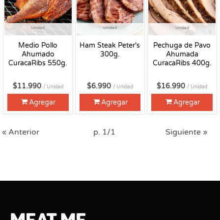
Unidad
Unidad
Unidad
Medio Pollo
Ham Steak Peter's
Pechuga de Pavo
Ahumado
300g.
Ahumada
CuracaRibs 550g.
CuracaRibs 400g.
$11.990
$6.990
$16.990
/ Unidad
/ Unidad
/ Unidad
Agregar
Agregar
Agregar
« Anterior
p. 1/1
Siguiente »