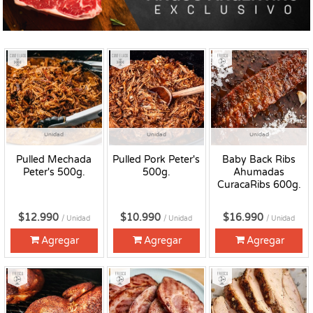
Congelado
Congelado
Fresco
Unidad
Unidad
Unidad
Pulled Mechada
Pulled Pork Peter's
Baby Back Ribs
Peter's 500g.
500g.
Ahumadas
CuracaRibs 600g.
$12.990
$10.990
$16.990
/ Unidad
/ Unidad
/ Unidad
Agregar
Agregar
Agregar
Fresco
Fresco
Fresco