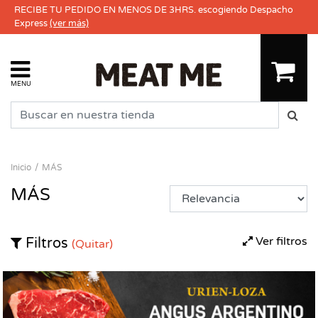
RECIBE TU PEDIDO EN MENOS DE 3HRS. escogiendo Despacho
Express
(ver más)
MENU
Inicio
MÁS
MÁS
Ver filtros
Filtros
(Quitar)