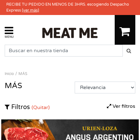
RECIBE TU PEDIDO EN MENOS DE 3HRS. escogiendo Despacho
Express
(ver más)
MENU
Inicio
MÁS
MÁS
Ver filtros
Filtros
(Quitar)