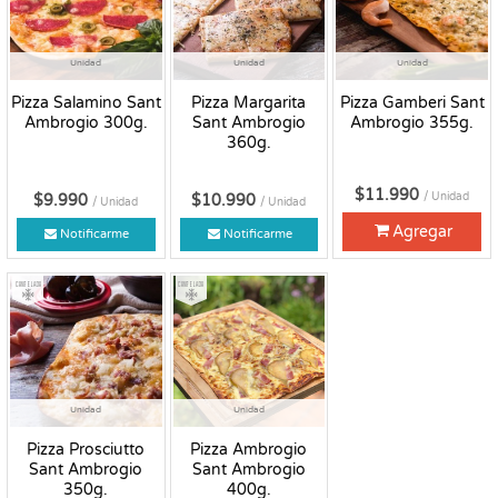
Unidad
Unidad
Unidad
Pizza Salamino Sant
Pizza Margarita
Pizza Gamberi Sant
Ambrogio 300g.
Sant Ambrogio
Ambrogio 355g.
360g.
$11.990
/ Unidad
$9.990
$10.990
/ Unidad
/ Unidad
Agregar
Notificarme
Notificarme
Congelado
Congelado
Unidad
Unidad
Pizza Prosciutto
Pizza Ambrogio
Sant Ambrogio
Sant Ambrogio
350g.
400g.