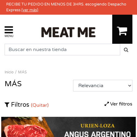
RECIBE TU PEDIDO EN MENOS DE 3HRS. escogiendo Despacho
Express
(ver más)
MENU
Inicio
MÁS
MÁS
Ver filtros
Filtros
(Quitar)