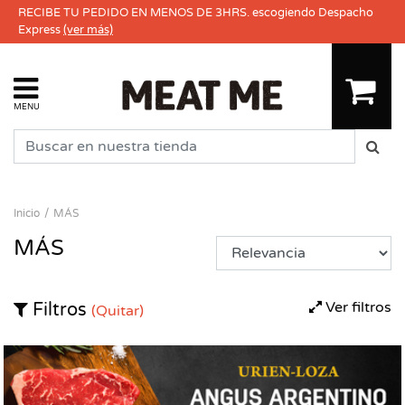
RECIBE TU PEDIDO EN MENOS DE 3HRS. escogiendo Despacho
Express
(ver más)
MENU
Inicio
MÁS
MÁS
Ver filtros
Filtros
(Quitar)