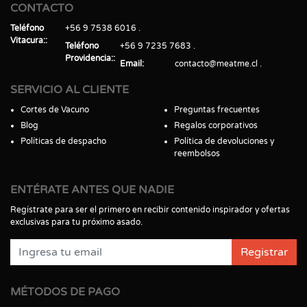
CONTACTO
Teléfono
+56 9 7538 6016
Vitacura:
Teléfono
+56 9 7235 7683
Providencia:
Email
contacto@meatme.cl
SERVICIO AL CLIENTE
Cortes de Vacuno
Preguntas frecuentes
Blog
Regalos corporativos
Políticas de despacho
Política de devoluciones y
reembolsos
ENTÉRATE ANTES QUE NADIE
Regístrate para ser el primero en recibir contenido inspirador y ofertas
exclusivas para tu próximo asado.
Registrar
MÉTODOS DE PAGO