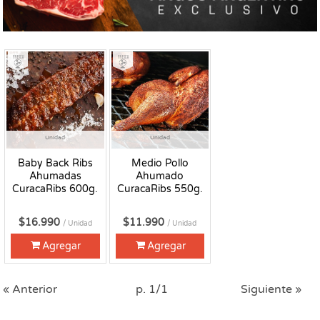
Fresco
Fresco
Unidad
Unidad
Baby Back Ribs
Medio Pollo
Ahumadas
Ahumado
CuracaRibs 600g.
CuracaRibs 550g.
$16.990
$11.990
/ Unidad
/ Unidad
Agregar
Agregar
« Anterior
p. 1/1
Siguiente »