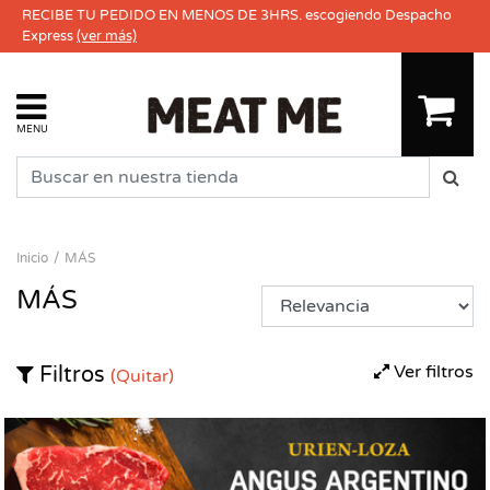
RECIBE TU PEDIDO EN MENOS DE 3HRS. escogiendo Despacho
Express
(ver más)
MENU
Inicio
MÁS
MÁS
Ver filtros
Filtros
(Quitar)